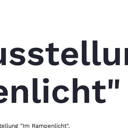
sstellu
nlicht"
tellung "Im Rampenlicht".