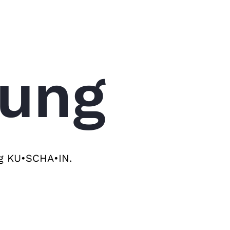
nung
ng KU•SCHA•IN.