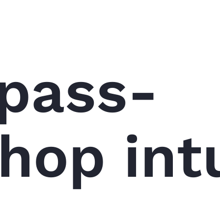
npass-
op intu